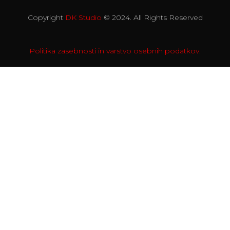
Copyright
DK Studio
© 2024. All Rights Reserved
Politika zasebnosti in varstvo osebnih podatkov.